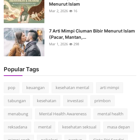
Menurut Islam
Mar 2, 2026
16
7 Arti Mimpi Ciuman Bibir Menurut Islam
(Pacar, Mantan,...
Mar 1, 2026
298
Popular Tags
pop
keuangan
kesehatan mental
arti mimpi
tabungan
kesehatan
investasi
primbon
menabung
Mental Health Awareness
mental health
reksadana
mental
kesehatan seksual
masa depan