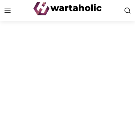
Home
PoP
Health
Finance