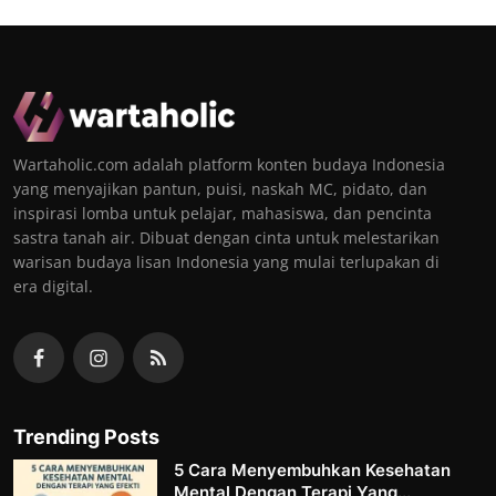
Wartaholic.com adalah platform konten budaya Indonesia
yang menyajikan pantun, puisi, naskah MC, pidato, dan
inspirasi lomba untuk pelajar, mahasiswa, dan pencinta
sastra tanah air. Dibuat dengan cinta untuk melestarikan
warisan budaya lisan Indonesia yang mulai terlupakan di
era digital.
Trending Posts
5 Cara Menyembuhkan Kesehatan
Mental Dengan Terapi Yang...