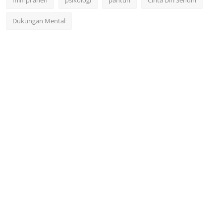
mimpi aneh
psikologi
pantun
Cinta Diri Sendiri
Dukungan Mental