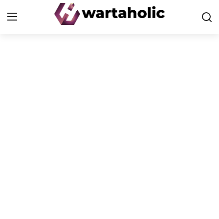
Home
PoP
Health
Finance