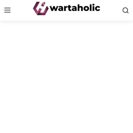
Home
PoP
Health
Finance