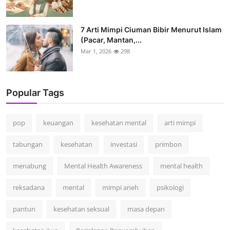
7 Arti Mimpi Ciuman Bibir Menurut Islam
(Pacar, Mantan,...
Mar 1, 2026
298
Popular Tags
pop
keuangan
kesehatan mental
arti mimpi
tabungan
kesehatan
investasi
primbon
menabung
Mental Health Awareness
mental health
reksadana
mental
mimpi aneh
psikologi
pantun
kesehatan seksual
masa depan