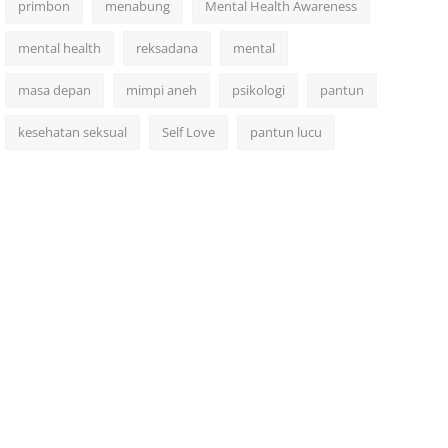
primbon
menabung
Mental Health Awareness
mental health
reksadana
mental
masa depan
mimpi aneh
psikologi
pantun
kesehatan seksual
Self Love
pantun lucu