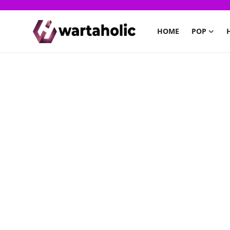
HOME
POP
Home
PoP
Health
Finance