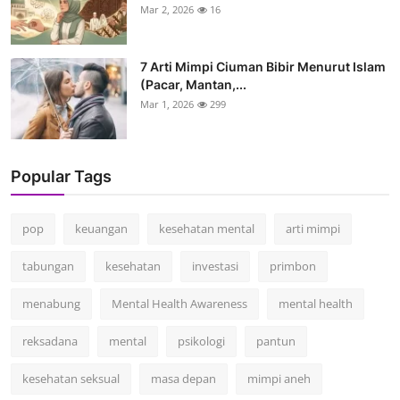
Mar 2, 2026
16
7 Arti Mimpi Ciuman Bibir Menurut Islam
(Pacar, Mantan,...
Mar 1, 2026
299
Popular Tags
pop
keuangan
kesehatan mental
arti mimpi
tabungan
kesehatan
investasi
primbon
menabung
Mental Health Awareness
mental health
reksadana
mental
psikologi
pantun
kesehatan seksual
masa depan
mimpi aneh