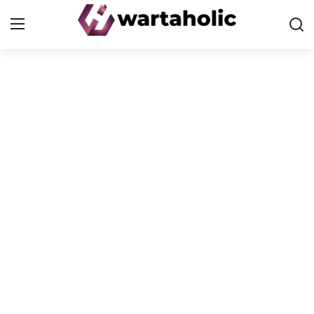
Home
PoP
Health
Finance