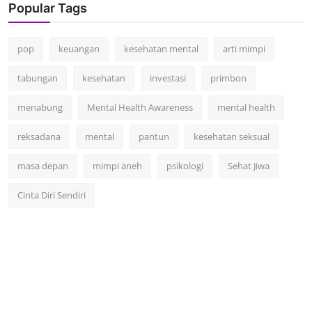
Popular Tags
pop
keuangan
kesehatan mental
arti mimpi
tabungan
kesehatan
investasi
primbon
menabung
Mental Health Awareness
mental health
reksadana
mental
pantun
kesehatan seksual
masa depan
mimpi aneh
psikologi
Sehat Jiwa
Cinta Diri Sendiri