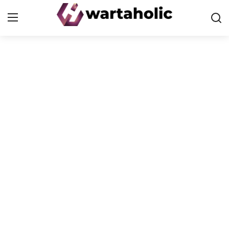
Home
PoP
Health
Finance