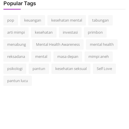
Popular Tags
pop
keuangan
kesehatan mental
tabungan
arti mimpi
kesehatan
investasi
primbon
menabung
Mental Health Awareness
mental health
reksadana
mental
masa depan
mimpi aneh
psikologi
pantun
kesehatan seksual
Self Love
pantun lucu