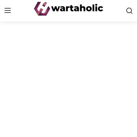
Home
PoP
Health
Finance