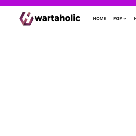
HOME
POP
Home
PoP
Health
Finance