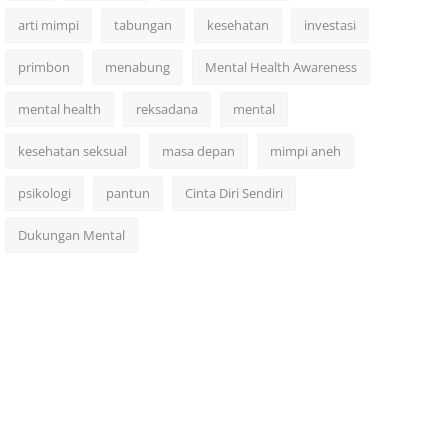
arti mimpi
tabungan
kesehatan
investasi
primbon
menabung
Mental Health Awareness
mental health
reksadana
mental
kesehatan seksual
masa depan
mimpi aneh
psikologi
pantun
Cinta Diri Sendiri
Dukungan Mental