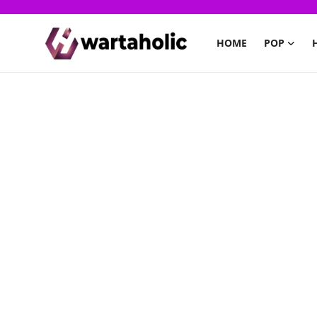
HOME
POP
Home
PoP
Health
Finance