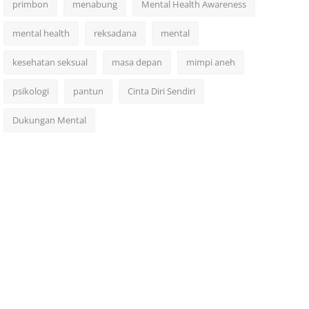
primbon
menabung
Mental Health Awareness
mental health
reksadana
mental
kesehatan seksual
masa depan
mimpi aneh
psikologi
pantun
Cinta Diri Sendiri
Dukungan Mental