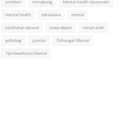
primbon
menabung
Mental Health Awareness
mental health
reksadana
mental
kesehatan seksual
masa depan
mimpi aneh
psikologi
pantun
Dukungan Mental
Tips Kesehatan Mental