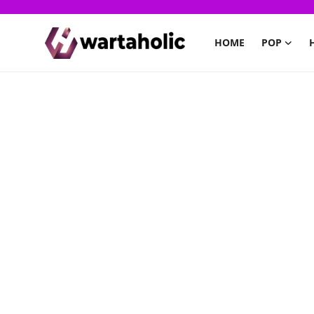
HOME
POP
Home
PoP
Health
Finance