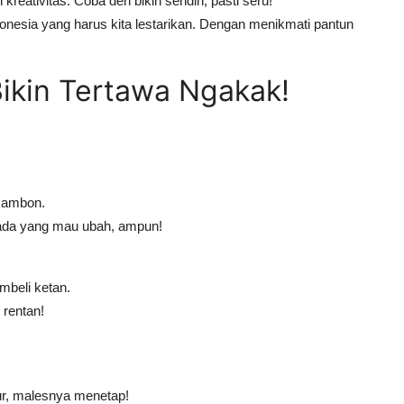
reativitas. Coba deh bikin sendiri, pasti seru!
onesia yang harus kita lestarikan. Dengan menikmati pantun
Bikin Tertawa Ngakak!
a ambon.
m ada yang mau ubah, ampun!
mbeli ketan.
 rentan!
ur, malesnya menetap!