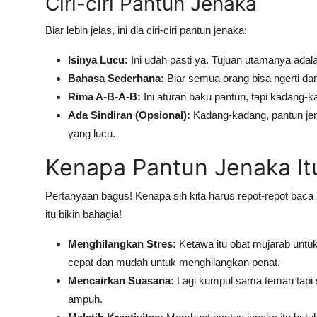
Ciri-ciri Pantun Jenaka
Biar lebih jelas, ini dia ciri-ciri pantun jenaka:
Isinya Lucu:
Ini udah pasti ya. Tujuan utamanya ada
Bahasa Sederhana:
Biar semua orang bisa ngerti dan
Rima A-B-A-B:
Ini aturan baku pantun, tapi kadang-ka
Ada Sindiran (Opsional):
Kadang-kadang, pantun jen
yang lucu.
Kenapa Pantun Jenaka It
Pertanyaan bagus! Kenapa sih kita harus repot-repot bac
itu bikin bahagia!
Menghilangkan Stres:
Ketawa itu obat mujarab untuk
cepat dan mudah untuk menghilangkan penat.
Mencairkan Suasana:
Lagi kumpul sama teman tapi 
ampuh.