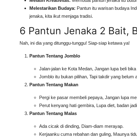
Melatih Kreativitas:
Membuat pantun jenaka itu butuh k
Melestarikan Budaya:
Pantun itu warisan budaya Ind
jenaka, kita ikut menjaga tradisi.
6 Pantun Jenaka 2 Bait, 
Nah, ini dia yang ditunggu-tunggu! Siap-siap ketawa ya!
Pantun Tentang Jomblo
Jalan-jalan ke Kota Medan, Jangan lupa beli bik
Jomblo itu bukan pilihan, Tapi takdir yang belu
Pantun Tentang Makan
Pergi ke pasar membeli pepaya, Jangan lupa me
Perut kenyang hati gembira, Lupa diet, badan jadi
Pantun Tentang Malas
Ada cicak di dinding, Diam-diam merayap.
Kerjaanku cuma rebahan dan guling, Maunya tid