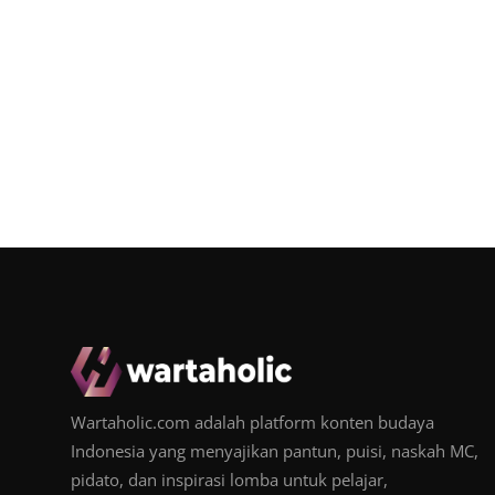
Wartaholic.com adalah platform konten budaya
Indonesia yang menyajikan pantun, puisi, naskah MC,
pidato, dan inspirasi lomba untuk pelajar,