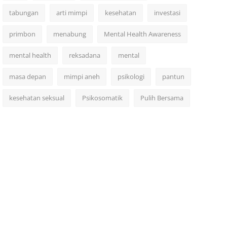
tabungan
arti mimpi
kesehatan
investasi
primbon
menabung
Mental Health Awareness
mental health
reksadana
mental
masa depan
mimpi aneh
psikologi
pantun
kesehatan seksual
Psikosomatik
Pulih Bersama