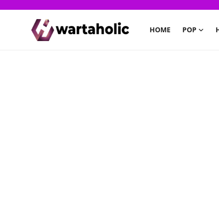
HOME
POP
Home
PoP
Health
Finance