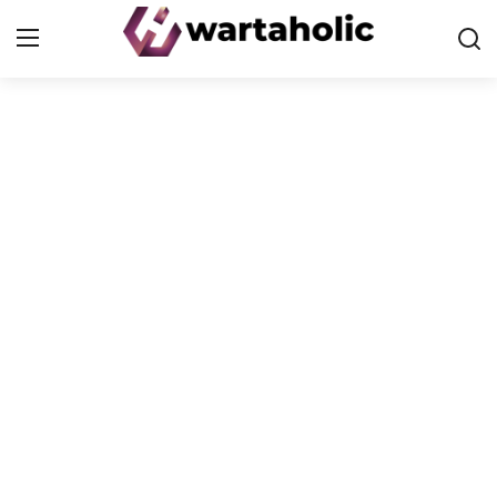
Home
PoP
Health
Finance