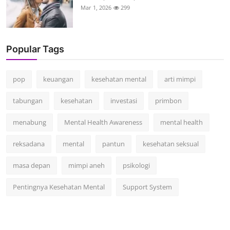
Mar 1, 2026
299
Popular Tags
pop
keuangan
kesehatan mental
arti mimpi
tabungan
kesehatan
investasi
primbon
menabung
Mental Health Awareness
mental health
reksadana
mental
pantun
kesehatan seksual
masa depan
mimpi aneh
psikologi
Pentingnya Kesehatan Mental
Support System